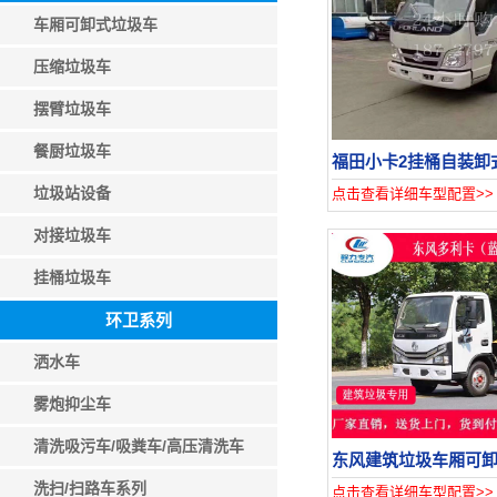
车厢可卸式垃圾车
压缩垃圾车
摆臂垃圾车
餐厨垃圾车
福田小卡2挂桶自装卸
垃圾站设备
点击查看详细车型配置>>
对接垃圾车
挂桶垃圾车
环卫系列
洒水车
雾炮抑尘车
清洗吸污车/吸粪车/高压清洗车
东风建筑垃圾车厢可
洗扫/扫路车系列
点击查看详细车型配置>>