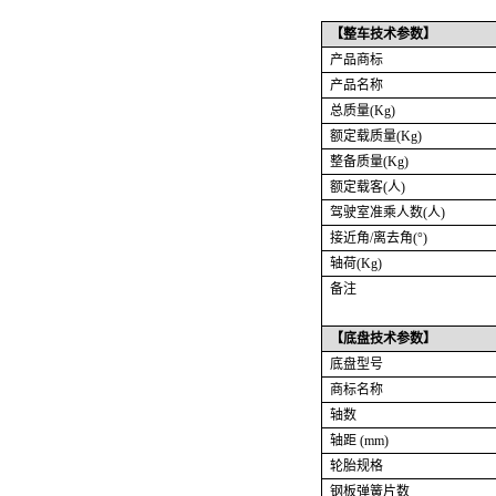
【整车技术参数】
产品商标
产品名称
总质量
(Kg)
额定载质量
(Kg)
整备质量
(Kg)
额定载客
(
人
)
驾驶室准乘人数
(
人
)
接近角
/
离去角
(°)
轴荷
(Kg)
备注
【
底盘技术
参数】
底盘型号
商标名称
轴数
轴距
(mm)
轮胎规格
钢板弹簧片数