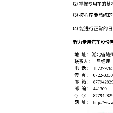
⑵ 掌握专用车的基
⑶ 按程序能熟练
⑷ 能进行正常的
程力专用汽车股份
地
址： 湖北省随
联系人：
吕经理
电
话：
187279
传
真：
0722-3330
邮
箱：
87794282
邮
编：
441300
Q Q
：
87794282
网
址：
http://www