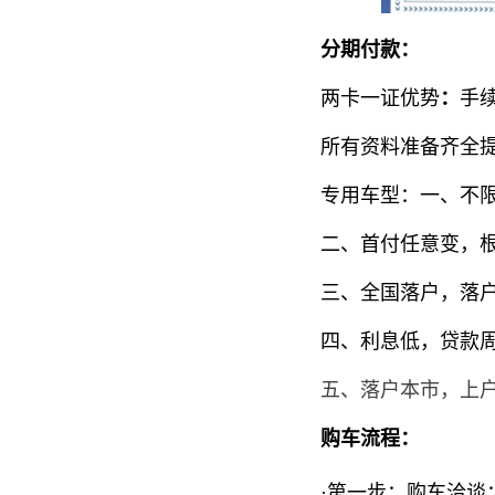
分期付款：
两卡一证优势
：
手
所有资料准备齐
全
专用车型：
一、不
二、首付任意变，
三、全国落户，落
四、利息低，贷款周期
五、落户本市，上
购车流程：
·第一步：购车洽谈