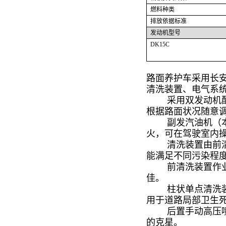
燃料种类
排放依据标准
发动机型号
DK15C
路面养护车
采用长
清洗装置、电气系
采用双发动机配置，
根据路面状况随意
副发汽油机（本田
火，可在驾驶室内
清洗装置由前清洗
能满足不同污染程
前清洗装置作业时，
佳。
柱状单点清洗装置
用于道路局部卫生
后置手动高压喷枪
的克星。