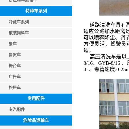
粉粒物料运输车
特种车系列
冷藏车系列
道路清洗车具有副
适应公路加水距离
散装饲料车
可以喷雾降尘、调
方便灵活，驾驶员
餐车
适。
售货车
高压清洗车是以二
8/16、GYB-8/16
舞台车
:0 、卷管速度:0-25m
广告车
旅居车
专用配件
专汽配件
危险品运输车