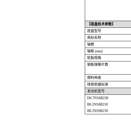
【
底盘技术
参数】
底盘型号
商标名称
轴数
轴距 (mm)
轮胎规格
钢板弹簧片数
燃料种类
排放依据标准
发动机型号
D6.7NS6B230
B6.2NS6B210
B6.2NS6B230