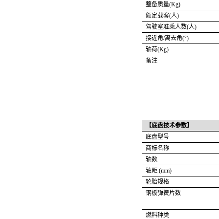
整备质量
(Kg)
额定载客
(人)
驾驶室准乘人数
(人)
接近角
/离去角(°)
轴荷
(Kg)
备注
【
底盘技术
参数】
底盘型号
商标名称
轴数
轴距 (mm)
轮胎规格
钢板弹簧片数
燃料种类