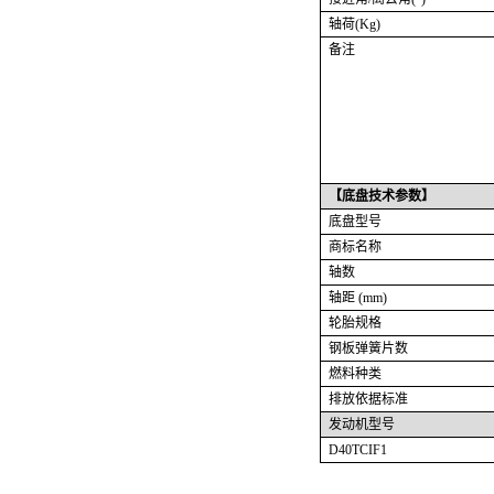
轴荷
(Kg)
备注
【
底盘技术
参数】
底盘型号
商标名称
轴数
轴距 (mm)
轮胎规格
钢板弹簧片数
燃料种类
排放依据标准
发动机型号
D40TCIF1