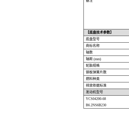
备注
【
底盘技术
参数】
底盘型号
商标名称
轴数
轴距 (mm)
轮胎规格
钢板弹簧片数
燃料种类
排放依据标准
发动机型号
YCS04200-68
B6.2NS6B230