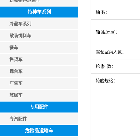
粉粒物料运输车
特种车系列
轴 数：
冷藏车系列
轴 距(mm)：
散装饲料车
餐车
驾驶室乘人数：
售货车
轮 胎 数：
舞台车
轮胎规格：
广告车
旅居车
专用配件
专汽配件
危险品运输车