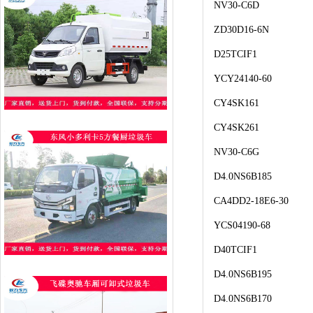
NV30-C6D
ZD30D16-6N
D25TCIF1
YCY24140-60
CY4SK161
CY4SK261
NV30-C6G
D4.0NS6B185
CA4DD2-18E6-30
YCS04190-68
D40TCIF1
D4.0NS6B195
D4.0NS6B170