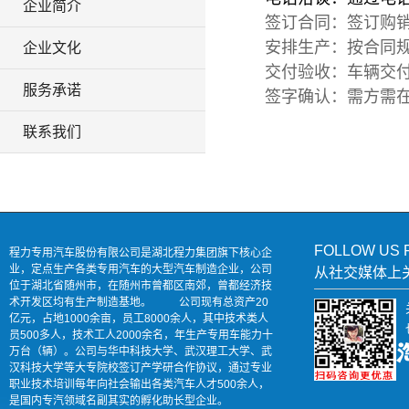
企业简介
签订合同：签订购
安排生产：按合同
企业文化
交付验收：车辆交
服务承诺
签字确认：需方需
联系我们
FOLLOW US 
程力专用汽车股份有限公司是湖北程力集团旗下核心企
业，定点生产各类专用汽车的大型汽车制造企业，公司
从社交媒体上
位于湖北省随州市，在随州市曾都区南郊，曾都经济技
术开发区均有生产制造基地。 公司现有总资产20
亿元，占地1000余亩，员工8000余人，其中技术类人
员500多人，技术工人2000余名，年生产专用车能力十
万台（辆）。公司与华中科技大学、武汉理工大学、武
汉科技大学等大专院校签订产学研合作协议，通过专业
职业技术培训每年向社会输出各类汽车人才500余人，
是国内专汽领域名副其实的孵化助长型企业。