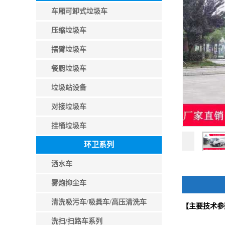
车厢可卸式垃圾车
压缩垃圾车
摆臂垃圾车
餐厨垃圾车
垃圾站设备
对接垃圾车
挂桶垃圾车
环卫系列
洒水车
雾炮抑尘车
清洗吸污车/吸粪车/高压清洗车
【主要技术参
洗扫/扫路车系列