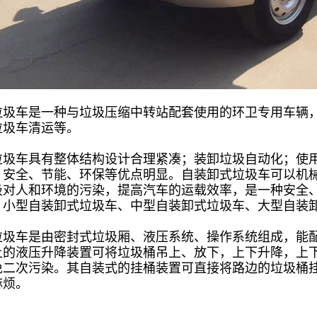
垃圾车
是一种与垃圾压缩中转站配套使用的环卫专用车辆
垃圾车清运等。
垃圾车具有整体结构设计合理紧凑；装卸垃圾自动化；使
；安全、节能、环保等优点明显。自装卸式垃圾车可以机
圾对人和环境的污染，提高汽车的运载效率，是一种安全
：小
型自装卸式垃圾车
、
中型自装卸式垃圾车
、
大型自装
垃圾车是由密封式垃圾厢、液压系统、操作系统组成，能
上的液压升降装置可将垃圾桶吊上、放下，上下升降，上下
免二次污染。其自装式的挂桶装置可直接将路边的垃圾桶
麻烦。