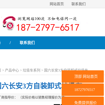
网站首页
联系我们
/
务
联系我们
页
>
产品中心
>
垃圾车系列
> 国六长安3方自装卸式垃圾车
顶部
网站首页
国六长安3方自装卸式垃圾车
18727976517
厂商指导价：
（实际价格以销售经理报价为准)
免费提供报价