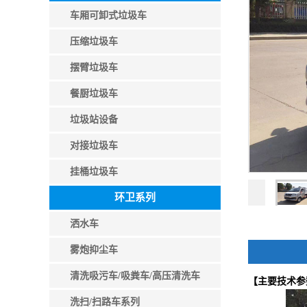
车厢可卸式垃圾车
压缩垃圾车
摆臂垃圾车
餐厨垃圾车
垃圾站设备
对接垃圾车
挂桶垃圾车
环卫系列
洒水车
雾炮抑尘车
清洗吸污车/吸粪车/高压清洗车
【主要技术参
洗扫/扫路车系列