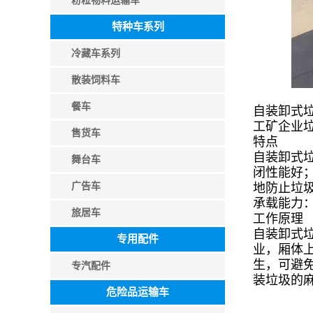
粉粒物料运输车
特种车系列
冷藏车系列
散装饲料车
餐车
自装卸式
工矿企业
售货车
特点
自装卸式
舞台车
闭性能好
广告车
地防止垃
承载能力
旅居车
工作原理
自装卸式
专用配件
业，厢体
生，可避
专汽配件
装垃圾的
危险品运输车