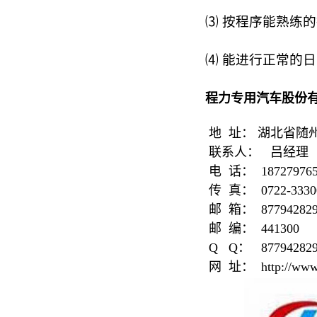
⑶ 按程序能熟练
⑷ 能进行正常的
程力专用汽车股份
地
址： 湖北省随
联系人：
吕经理
电
话：
187279
传
真：
0722-3330
邮
箱：
87794282
邮
编：
441300
Q Q
：
87794282
网
址：
http://www