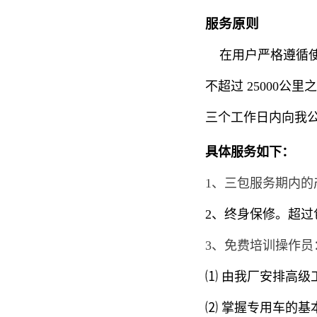
服务原则
在用户严格遵循使
不超过
25000
公里
之
三个工作日内向我
具体服务如下：
1
、三包服务期内的
2
、终身保修。超过
3
、免费培训操作员
⑴ 由我厂安排高级
⑵ 掌握专用车的基