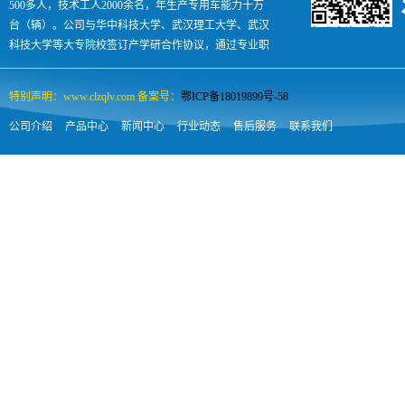
500多人，技术工人2000余名，年生产专用车能力十万
台（辆）。公司与华中科技大学、武汉理工大学、武汉
科技大学等大专院校签订产学研合作协议，通过专业职
业技术培训每年向社会输出各类汽车人才500余人，是
国内专汽领域名副其实的孵化助长型企业。
特别声明：www.clzqlv.com 备案号：
鄂ICP备18019899号-58
公司介绍
产品中心
新闻中心
行业动态
售后服务
联系我们