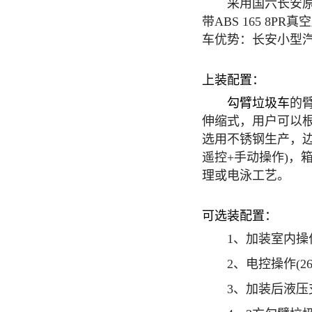
采用国六长安原厂底
带ABS 165 8
车优势：长安小型
上装配置：
勾臂垃圾车
的
伸缩式，用户可以根
选用不锈钢生产，边
遥控+手动操作)
理或电泳工艺。
可选装配置：
1、加装室内操作(价
2、电控操作(260
3、加装后液压支腿(