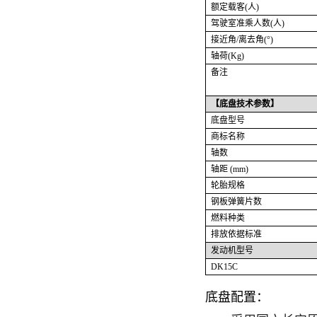
额定载客
(
人
)
驾驶室准乘人数
(
人
)
接近角
/
离去角
(°)
轴荷
(Kg)
备注
【
底盘技术
参数】
底盘型号
商标名称
轴数
轴距
(mm)
轮胎规格
钢板弹簧片数
燃料种类
排放依据标准
发动机型号
DK15C
底盘配置：