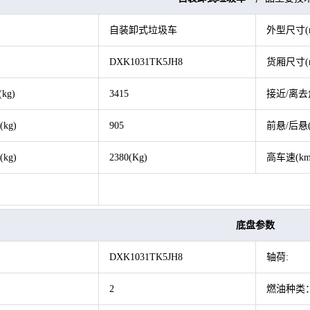
自装卸式垃圾车
外型尺寸(
DXK1031TK5JH8
货厢尺寸(
kg)
3415
接近/离去角
kg)
905
前悬/后悬
kg)
2380(Kg)
高车速(km
底盘参数
DXK1031TK5JH8
轴荷:
2
燃油种类