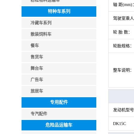
粉粒物料运输车
轴 距(mm)
特种车系列
驾驶室乘人
冷藏车系列
轮 胎 数：
散装饲料车
餐车
轮胎规格：
售货车
舞台车
整车说明：
广告车
旅居车
专用配件
发动机型号
专汽配件
DK15C
危险品运输车