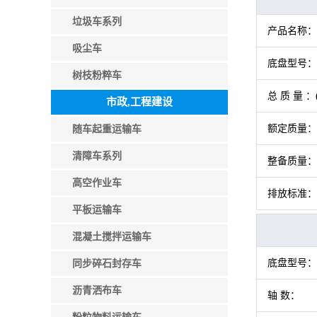
垃圾车系列
产品名称：
吸尘车
底盘型号：
树枝粉粹车
总 质 量 ：(
市政,工程建设
额定质量：(
随车起重运输车
清障车系列
整备质量：(
高空作业车
排放标准：
平板运输车
混凝土搅拌运输车
底盘型号：
同步碎石封存车
沥青洒布车
轴 数：