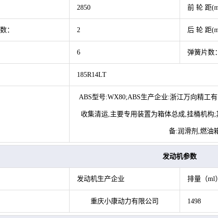
：
2850
前 轮 距(
数：
2
后 轮 距(
6
弹簧片数
185R14LT
ABS型号:WX80;ABS生产企业:浙江万向精
收集清运,主要专用装置为箱体总成,挂桶机构;
备:润滑剂,燃油
发动机参数
发动机生产企业
排量（ml
重庆小康动力有限公司
1498