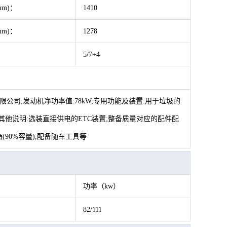
mm)：
1410
mm)：
1278
：
5/7+4
工有限公司;发动机净功率值:78kW;专用功能及装置:用于垃圾的
其他说明:选装直接供电的ETC装置;整备质量对应的配件配
箱(90%容量),配备随车工具等
）
功率（kw）
82/111