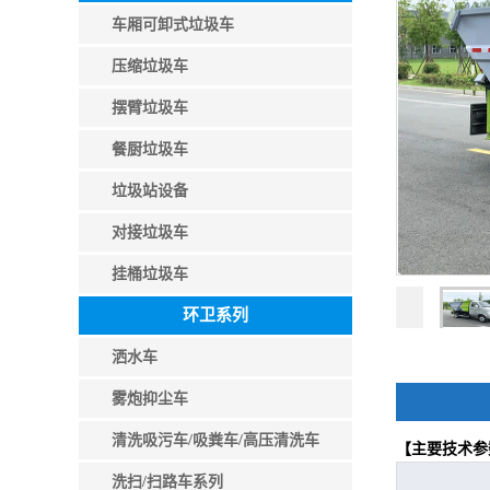
车厢可卸式垃圾车
压缩垃圾车
摆臂垃圾车
餐厨垃圾车
垃圾站设备
对接垃圾车
挂桶垃圾车
环卫系列
洒水车
雾炮抑尘车
清洗吸污车/吸粪车/高压清洗车
【主要技术参
洗扫/扫路车系列