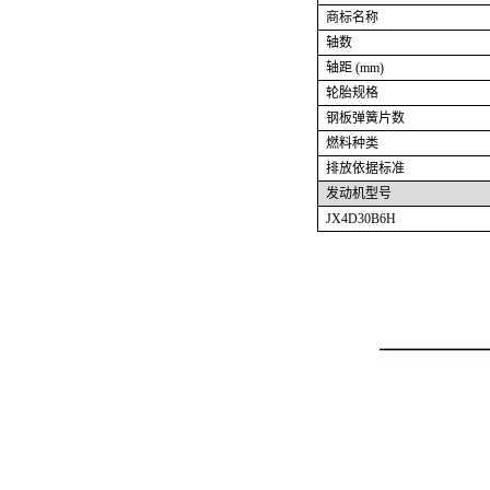
商标名称
轴数
轴距 (mm)
轮胎规格
钢板弹簧片数
燃料种类
排放依据标准
发动机型号
JX4D30B6H