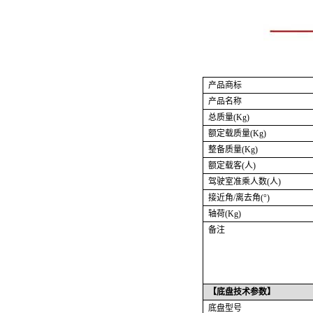
产品商标
产品名称
总质量
(Kg)
额定载质量
(Kg)
整备质量
(Kg)
额定载客
(人)
驾驶室准乘人数
(人)
接近角
/离去角(°)
轴荷
(Kg)
备注
【
底盘技术
参数】
底盘型号