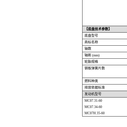
【
底盘技术
参数】
底盘型号
商标名称
轴数
轴距 (mm)
轮胎规格
钢板弹簧片数
燃料种类
排放依据标准
发动机型号
MC07.31-60
MC07.34-60
MC07H.35-60